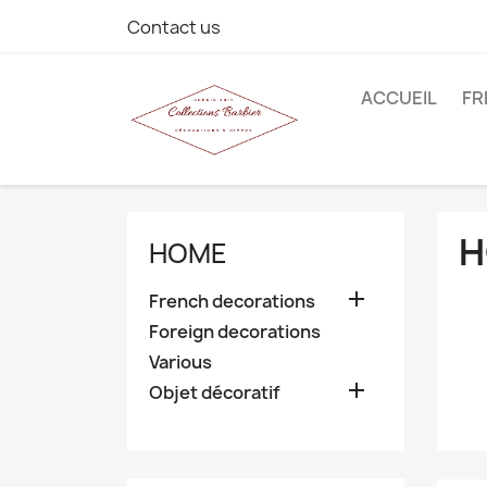
Contact us
ACCUEIL
FR
H
HOME

French decorations
Foreign decorations
Various

Objet décoratif