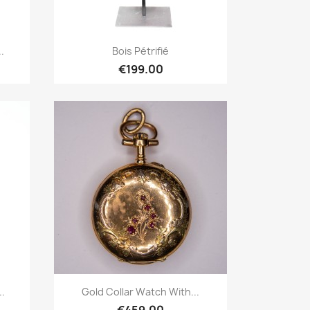
Quick overview

.
Bois Pétrifié
€199.00
Quick overview

..
Gold Collar Watch With...