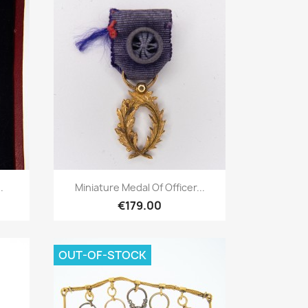
Quick overview

.
Miniature Medal Of Officer...
€179.00
OUT-OF-STOCK