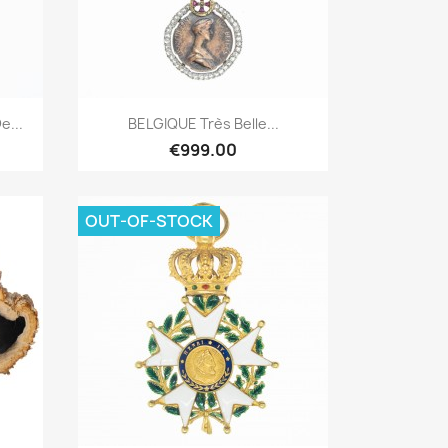
Quick overview

e...
BELGIQUE Très Belle...
€999.00
OUT-OF-STOCK