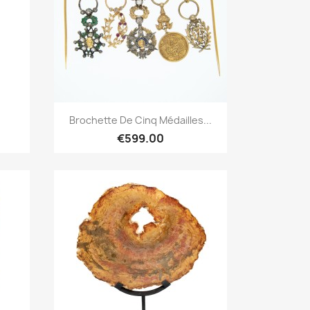
Quick overview

Brochette De Cinq Médailles...
€599.00