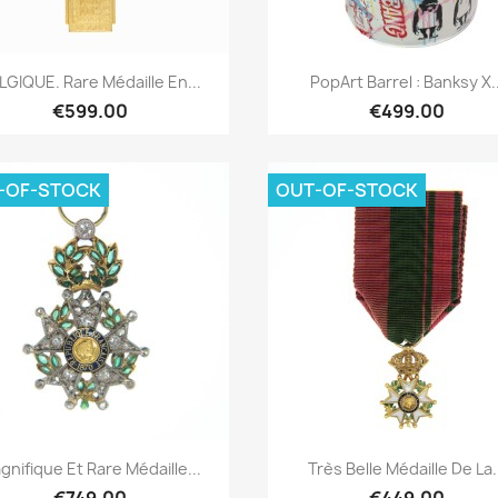
Quick overview
Quick overview


LGIQUE. Rare Médaille En...
PopArt Barrel : Banksy X..
€599.00
€499.00
-OF-STOCK
OUT-OF-STOCK
Quick overview
Quick overview


gnifique Et Rare Médaille...
Très Belle Médaille De La.