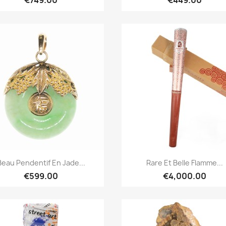
€749.00
€449.00
Quick overview
Quick overview


Beau Pendentif En Jade...
Rare Et Belle Flamme...
€599.00
€4,000.00