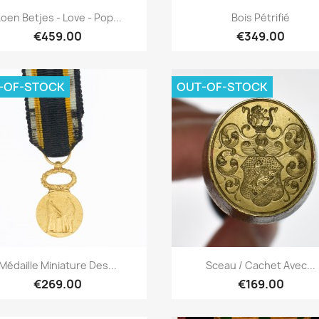
Quick overview
Quick overview


oen Betjes - Love - Pop...
Bois Pétrifié
€459.00
€349.00
-OF-STOCK
OUT-OF-STOCK
Quick overview
Quick overview


Médaille Miniature Des...
Sceau / Cachet Avec...
€269.00
€169.00