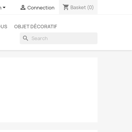
shopping_cart


Basket
(0)
h
Connection
OUS
OBJET DÉCORATIF
search