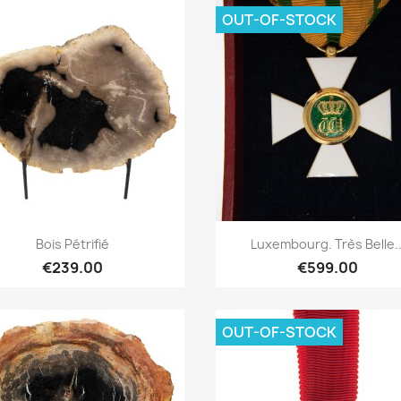
OUT-OF-STOCK
Quick overview
Quick overview


Bois Pétrifié
Luxembourg. Très Belle..
€239.00
€599.00
OUT-OF-STOCK