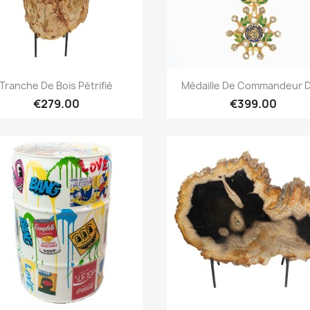
Quick overview
Quick overview


Tranche De Bois Pétrifié
Médaille De Commandeur D
€279.00
€399.00