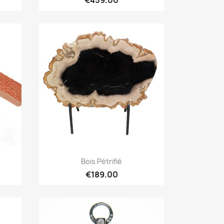
€459.00
Quick overview

Bois Pétrifié
€189.00