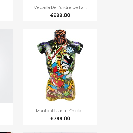
Quick overview

Médaille De L'ordre De La...
€999.00
Quick overview

Muntoni Luana - Oncle...
€799.00