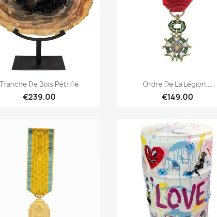
Quick overview
Quick overview


Tranche De Bois Pétrifié
Ordre De La Légion...
€239.00
€149.00