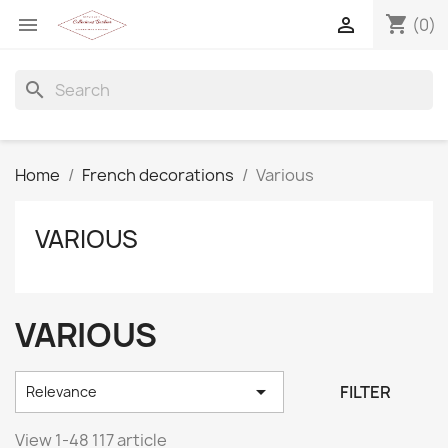
shopping_cart


(0)
search
Home
French decorations
Various
VARIOUS
VARIOUS

FILTER
Relevance
View 1-48 117 article