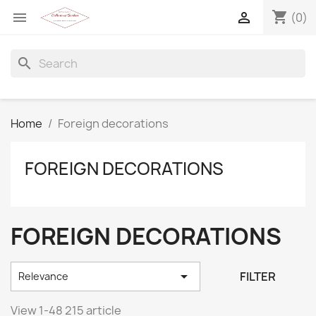
shopping_cart


(0)
search
Home
Foreign decorations
FOREIGN DECORATIONS
FOREIGN DECORATIONS

FILTER
Relevance
View 1-48 215 article