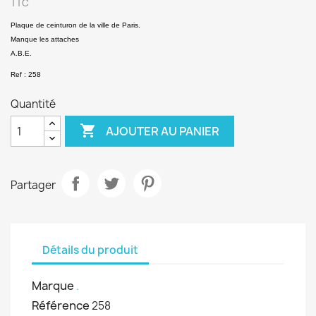
TTC
Plaque de ceinturon de la ville de Paris.
Manque les attaches
A.B.E.
Ref : 258
Quantité

AJOUTER AU PANIER
Partager
Détails du produit
Marque
.
Référence
258