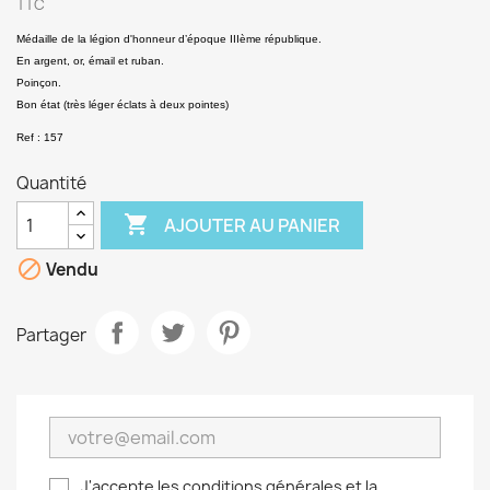
TTC
Médaille de la légion d'honneur d’époque IIIème république.
En argent, or, émail et ruban.
Poinçon.
Bon état (très léger éclats à deux pointes)
Ref : 157
Quantité

AJOUTER AU PANIER

Vendu
Partager
J'accepte les conditions générales et la