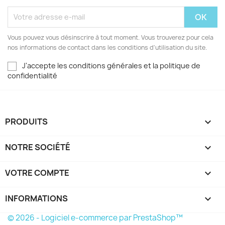
Vous pouvez vous désinscrire à tout moment. Vous trouverez pour cela
nos informations de contact dans les conditions d'utilisation du site.
J'accepte les conditions générales et la politique de
confidentialité
PRODUITS

NOTRE SOCIÉTÉ

VOTRE COMPTE

INFORMATIONS
keyboard_arrow_down
© 2026 - Logiciel e-commerce par PrestaShop™