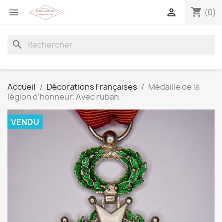
shopping_cart


(0)
search
Accueil
Décorations Françaises
Médaille de la
légion d’honneur. Avec ruban.
VENDU