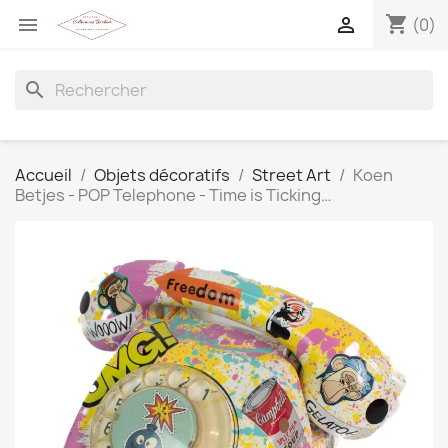
shopping_cart


(0)
search
Accueil
Objets décoratifs
Street Art
Koen
Betjes - POP Telephone - Time is Ticking…