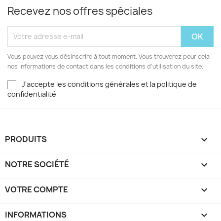
Recevez nos offres spéciales
Vous pouvez vous désinscrire à tout moment. Vous trouverez pour cela
nos informations de contact dans les conditions d'utilisation du site.
J'accepte les conditions générales et la politique de
confidentialité
PRODUITS

NOTRE SOCIÉTÉ

VOTRE COMPTE

INFORMATIONS
keyboard_arrow_down