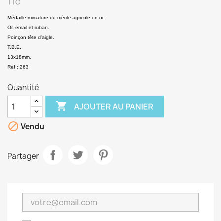
TTC
Médaille miniature du mérite agricole en or.
Or, email et ruban.
Poinçon tête d’aigle.
T.B.E.
13x18mm.
Ref : 263
Quantité

AJOUTER AU PANIER

Vendu
Partager