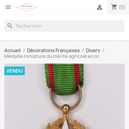
shopping_cart


(0)
search
Accueil
Décorations Françaises
Divers
Médaille miniature du mérite agricole en or.
VENDU