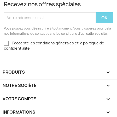
Recevez nos offres spéciales
Vous pouvez vous désinscrire à tout moment. Vous trouverez pour cela
nos informations de contact dans les conditions d'utilisation du site.
J'accepte les conditions générales et la politique de
confidentialité
PRODUITS

NOTRE SOCIÉTÉ

VOTRE COMPTE

INFORMATIONS
keyboard_arrow_down