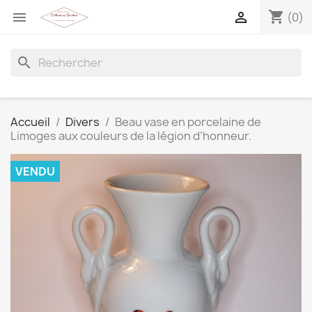
shopping_cart


(0)
search
Accueil
Divers
Beau vase en porcelaine de
Limoges aux couleurs de la légion d’honneur.
VENDU