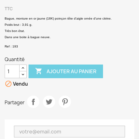
TTC
Bague, monture en or jaune (18K) poinçon tête d'aigle ornée d'une citrine.
Poids brut : 3,91 g.
Très bon état.
Dans une boite à bague neuve.
Ref : 193
Quantité

AJOUTER AU PANIER

Vendu
Partager