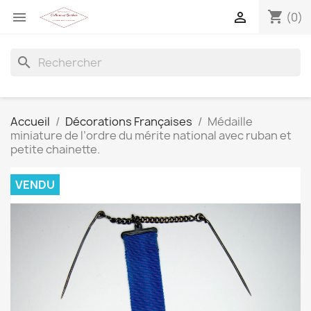
shopping_cart


(0)
search
Accueil
Décorations Françaises
Médaille
miniature de l’ordre du mérite national avec ruban et
petite chainette.
VENDU