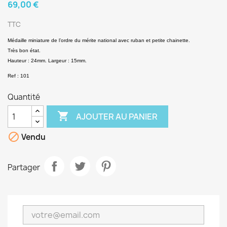
69,00 €
TTC
Médaille miniature de l’ordre du mérite national avec ruban et petite chainette.
Très bon état.
Hauteur : 24mm. Largeur : 15mm.
Ref : 101
Quantité

AJOUTER AU PANIER

Vendu
Partager