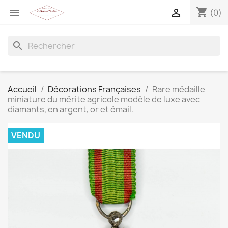
shopping_cart


(0)
search
Accueil
Décorations Françaises
Rare médaille
miniature du mérite agricole modèle de luxe avec
diamants, en argent, or et émail.
VENDU