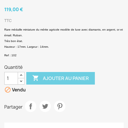
119,00 €
TTC
Rare médaille miniature du mérite agricole modèle de luxe avec diamants, en argent, or et
émail. Ruban.
Très bon état.
Hauteur : 17mm. Largeur : 14mm.
Ref : 102
Quantité

AJOUTER AU PANIER

Vendu
Partager