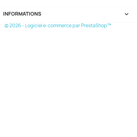
INFORMATIONS
keyboard_arrow_down
© 2026 - Logiciel e-commerce par PrestaShop™