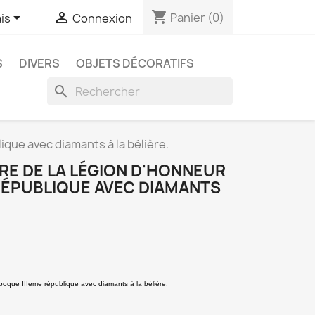
shopping_cart


Panier
(0)
is
Connexion
S
DIVERS
OBJETS DÉCORATIFS
search
ique avec diamants à la bélière.
RE DE LA LÉGION D'HONNEUR
 RÉPUBLIQUE AVEC DIAMANTS
époque IIIeme république avec diamants à la bélière.