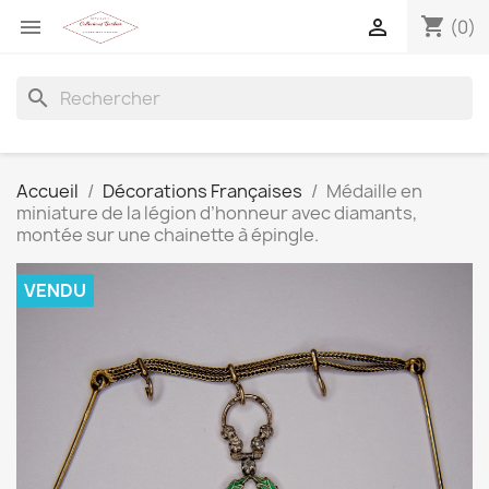
shopping_cart


(0)
search
Accueil
Décorations Françaises
Médaille en
miniature de la légion d’honneur avec diamants,
montée sur une chainette à épingle.
VENDU