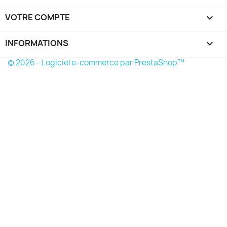
VOTRE COMPTE

INFORMATIONS
keyboard_arrow_down
© 2026 - Logiciel e-commerce par PrestaShop™