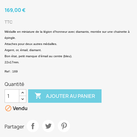
169,00 €
TTC
Médaille en miniature de la légion d’honneur avec diamants, montée sur une chainette à
épingle.
Attaches pour deux autres médailles.
Argent, or, émail, diamant.
Bon état, petit manque d’émail au centre (bleu).
22x17mm.
Ref : 169
Quantité

AJOUTER AU PANIER

Vendu
Partager