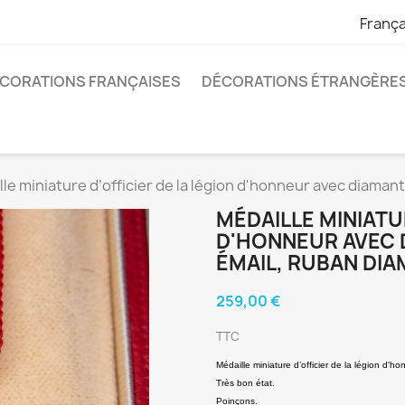
França
CORATIONS FRANÇAISES
DÉCORATIONS ÉTRANGÈRE
le miniature d’officier de la légion d'honneur avec diamant
MÉDAILLE MINIATU
D'HONNEUR AVEC 
ÉMAIL, RUBAN DIA
259,00 €
TTC
Médaille miniature d’officier de la légion d'
Très bon état.
Poinçons.