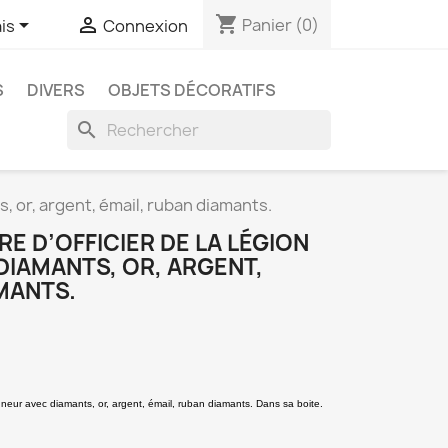
shopping_cart


Panier
(0)
is
Connexion
S
DIVERS
OBJETS DÉCORATIFS
search
s, or, argent, émail, ruban diamants.
RE D’OFFICIER DE LA LÉGION
DIAMANTS, OR, ARGENT,
MANTS.
honneur avec diamants, or, argent, émail, ruban diamants. Dans sa boite.