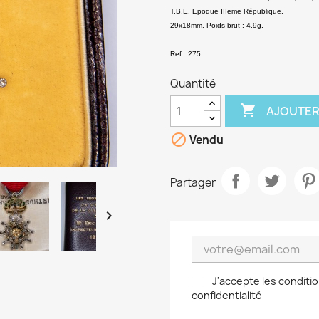
T.B.E. Epoque IIIeme République.
29x18mm. Poids brut : 4,9g.
Ref : 275
Quantité

AJOUTER

Vendu
Partager

J'accepte les conditio
confidentialité