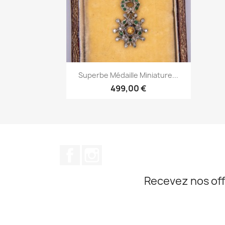
Aperçu rapide

Superbe Médaille Miniature...
499,00 €
Facebook
Instagram
Recevez nos off