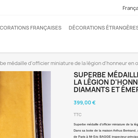
França
CORATIONS FRANÇAISES
DÉCORATIONS ÉTRANGÈRE
e médaille d’officier miniature de la légion d'honneur en 
SUPERBE MÉDAILLE
LA LÉGION D'HONN
DIAMANTS ET ÉME
399,00 €
TTC
Superbe médaille d’officier miniature de la 
Dans sa boite de la maison Arthus Bertrand, a
de Paris à Mr Eric BAGGE inspecteur princip