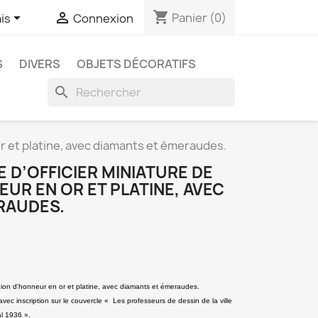
shopping_cart


Panier
(0)
is
Connexion
S
DIVERS
OBJETS DÉCORATIFS
search
or et platine, avec diamants et émeraudes.
 D’OFFICIER MINIATURE DE
EUR EN OR ET PLATINE, AVEC
RAUDES.
légion d'honneur en or et platine, avec diamants et émeraudes.
vec inscription sur le couvercle « Les professeurs de dessin de la ville
al 1936 ».