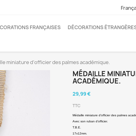
França
CORATIONS FRANÇAISES
DÉCORATIONS ÉTRANGÈRE
lle miniature d’officier des palmes académique.
MÉDAILLE MINIATU
ACADÉMIQUE.
29,99 €
TTC
Médaille miniature d’officier des palmes aca
Avec son ruban d’officier.
T.B.E.
17x12mm.