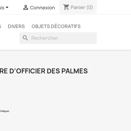
shopping_cart


Panier
(0)
is
Connexion
S
DIVERS
OBJETS DÉCORATIFS
search
RE D’OFFICIER DES PALMES
démique.