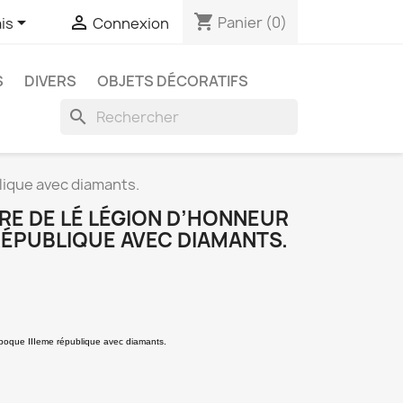
shopping_cart


Panier
(0)
is
Connexion
S
DIVERS
OBJETS DÉCORATIFS
search
lique avec diamants.
RE DE LÉ LÉGION D’HONNEUR
RÉPUBLIQUE AVEC DIAMANTS.
époque IIIeme république avec diamants.