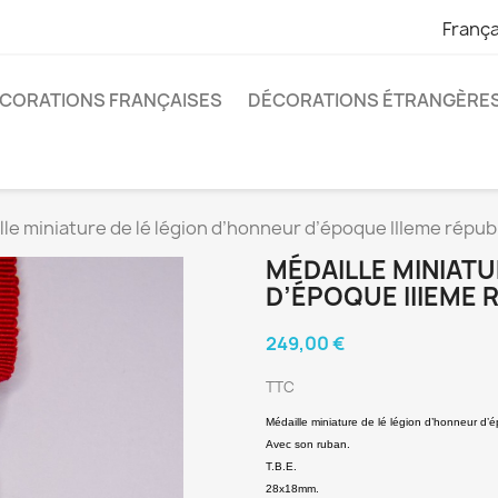
França
CORATIONS FRANÇAISES
DÉCORATIONS ÉTRANGÈRE
le miniature de lé légion d’honneur d’époque IIIeme répub
MÉDAILLE MINIATU
D’ÉPOQUE IIIEME 
249,00 €
TTC
Médaille miniature de lé légion d’honneur d’
Avec son ruban.
T.B.E.
28x18mm.