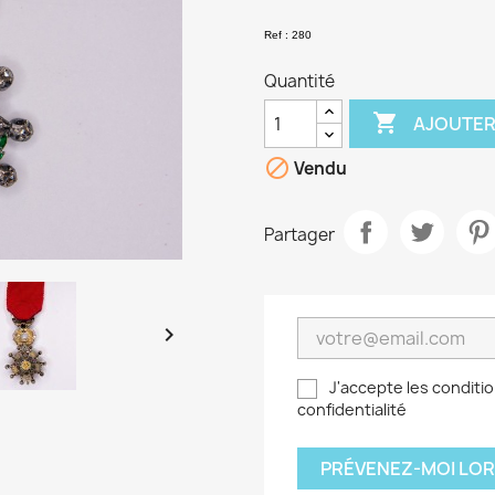
Ref : 280
Quantité

AJOUTER

Vendu
Partager

J'accepte les conditio
confidentialité
PRÉVENEZ-MOI LOR