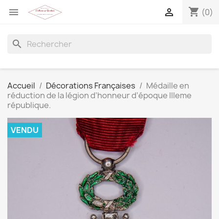
shopping_cart


(0)
search
Accueil
Décorations Françaises
Médaille en
réduction de la légion d’honneur d’époque IIIeme
république.
VENDU