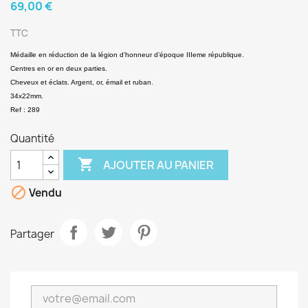
69,00 €
TTC
Médaille en réduction de la légion d’honneur d’époque IIIeme république.
Centres en or en deux parties.
Cheveux et éclats. Argent, or, émail et ruban.
34x22mm.
Ref : 289
Quantité

AJOUTER AU PANIER

Vendu
Partager