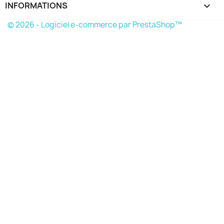
INFORMATIONS
keyboard_arrow_down
© 2026 - Logiciel e-commerce par PrestaShop™