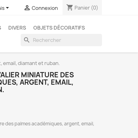
shopping_cart


Panier
(0)
is
Connexion
S
DIVERS
OBJETS DÉCORATIFS
search
 email, diamant et ruban.
ALIER MINIATURE DES
UES, ARGENT, EMAIL,
N.
ure des palmes académiques, argent, email,