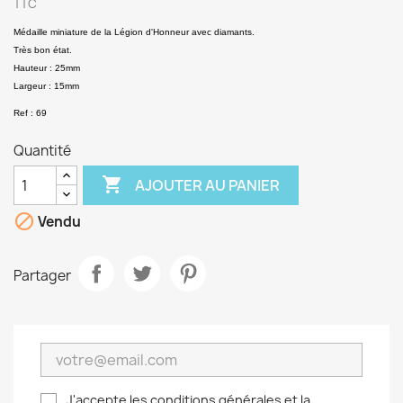
TTC
Médaille miniature de la Légion d'Honneur avec diamants.
Très bon état.
Hauteur : 25mm
Largeur : 15mm
Ref : 69
Quantité

AJOUTER AU PANIER

Vendu
Partager
J'accepte les conditions générales et la