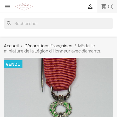
shopping_cart


(0)
search
Accueil
Décorations Françaises
Médaille
miniature de la Légion d'Honneur avec diamants.
VENDU