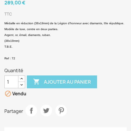
289,00 €
TTC
Médaille en réduction (38x19mm) de la Légion d’honneur avec diamants, IIIe république.
Modèle de luxe, centre en deux parties.
Argent, or, émail, diamants, ruban.
(38x19mm)
T.B.E.
Ref : 72
Quantité

AJOUTER AU PANIER

Vendu
Partager