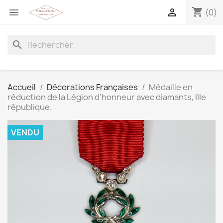
shopping_cart


(0)
search
Accueil
Décorations Françaises
Médaille en
réduction de la Légion d’honneur avec diamants, IIIe
république.
VENDU