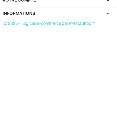

INFORMATIONS
keyboard_arrow_down
© 2026 - Logiciel e-commerce par PrestaShop™