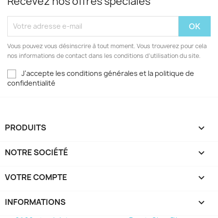
Recevez nos offres spéciales
Vous pouvez vous désinscrire à tout moment. Vous trouverez pour cela
nos informations de contact dans les conditions d'utilisation du site.
J'accepte les conditions générales et la politique de
confidentialité
PRODUITS

NOTRE SOCIÉTÉ

VOTRE COMPTE

INFORMATIONS
keyboard_arrow_down