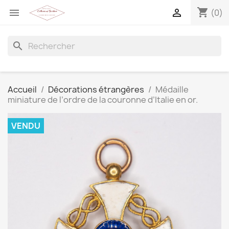
shopping_cart


(0)
search
Accueil
Décorations étrangères
Médaille
miniature de l’ordre de la couronne d’Italie en or.
VENDU