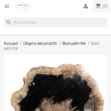
shopping_cart


(0)
search
Accueil
Objets décoratifs
Bois pétrifié
Bois
pétrifié