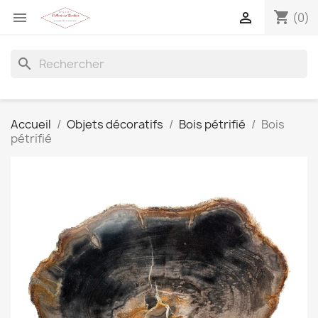
shopping_cart


(0)
search
Accueil
Objets décoratifs
Bois pétrifié
Bois
pétrifié